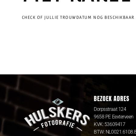
CHECK OF JULLIE TROUWDATUM NOG BESCHIKBAAR 
BEZOEK ADRES
Dorpsstraat 124
9658 PE Eexterveen
KVK: 53609417
BTW: NL0021.6108.