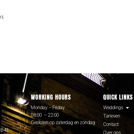
IS
WORKING HOURS
QUICK LINKS
Monday – Friday
Weddings
08:00 – 22:00
Tarieven
Gesloten op zaterdag en zondag
Contact
8B42
Over ons